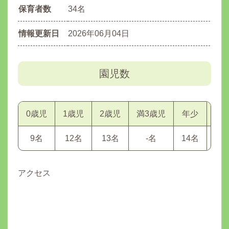
保育者数
34名
情報更新日
2026年06月04日
園児数
0歳児
1歳児
2歳児
満3歳児
年少
年
9名
12名
13名
-名
14名
15
アクセス