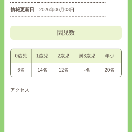
情報更新日
2026年06月03日
園児数
0歳児
1歳児
2歳児
満3歳児
年少
年
6名
14名
12名
-名
20名
21
アクセス