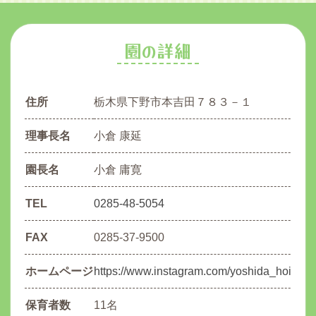
園の詳細
住所
栃木県下野市本吉田７８３－１
理事長名
小倉 康延
園長名
小倉 庸寛
TEL
0285-48-5054
FAX
0285-37-9500
ホームページ
https://www.instagram.com/yoshida_hoikuen
保育者数
11名