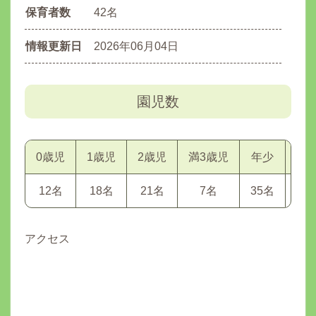
保育者数
42名
情報更新日
2026年06月04日
園児数
0歳児
1歳児
2歳児
満3歳児
年少
年
12名
18名
21名
7名
35名
55
アクセス