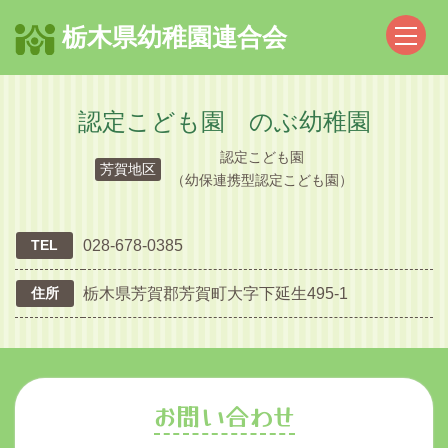
栃木県幼稚園連合会
認定こども園 のぶ幼稚園
認定こども園
芳賀地区
（幼保連携型認定こども園）
TEL
028-678-0385
住所
栃木県芳賀郡芳賀町大字下延生495-1
お問い合わせ