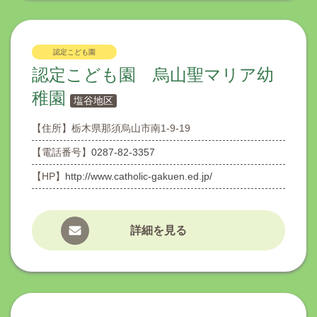
認定こども園
認定こども園 烏山聖マリア幼
稚園
塩谷地区
【住所】
栃木県那須烏山市南1-9-19
【電話番号】
0287-82-3357
【HP】
http://www.catholic-gakuen.ed.jp/
詳細を見る