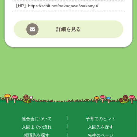
【HP】
https://schit.net/nakagawa/wakaayu/
詳細を見る
連合会について
子育てのヒント
入園までの流れ
入園先を探す
就職先を探す
先生のページ