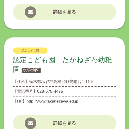
詳細を見る
認定こども園
認定こども園 たかねざわ幼稚
園
塩谷地区
【住所】
栃木県塩谷郡高根沢町光陽台4-11-5
【電話番号】
028-675-4475
【HP】
http://www.takanezawa.ed.jp
詳細を見る