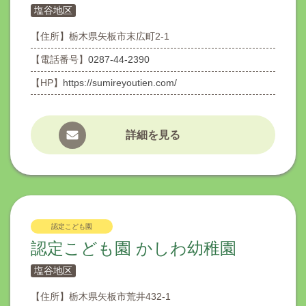
塩谷地区
【住所】
栃木県矢板市末広町2-1
【電話番号】
0287-44-2390
【HP】
https://sumireyoutien.com/
詳細を見る
認定こども園
認定こども園 かしわ幼稚園
塩谷地区
【住所】
栃木県矢板市荒井432-1